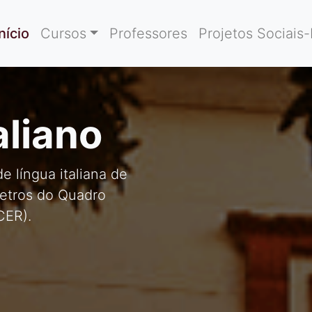
Início
Cursos
Professores
Projetos Sociais
aliano
e língua italiana de
metros do Quadro
CER).