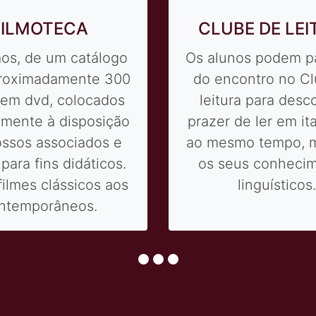
S DE SUPORTE
CURSO DE FÉ
nos que faltarem ou
Essa é uma ót
serem aprofundar o
oportunidade 
o, poderão recorrer
continuar em conta
zione di supporto",
italiano durante o
 encontrarão um
das férias, mas d
or à sua disposição.
mais leve, se
compromisso regu
aulas.