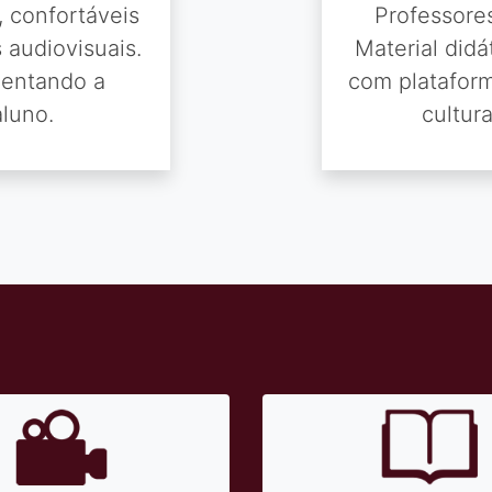
, confortáveis
Professore
 audiovisuais.
Material didá
mentando a
com plataform
luno.
cultur