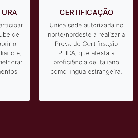
RIAS
LÍNGUA E
CIVILIZAÇÃO
ima
Os estudantes, a partir do
para
nível intermediário, têm
to com o
lições extras com temas
s meses
relacionadas à história,
e forma
cultura, vida econômica,
m o
social e política da Itália.
lar das