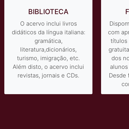
AULA
AULAS INDIVIDUAIS
O aluno pode estudar no
Os alu
horário que preferir, seja na
que qui
escola, residência ou no
conteúd
trabalho. Outra vantagem
à "le
dessa opção é a
onde
possibilidade de adaptar o
profess
curso ao ritmo do
aprendizado e a
necessidade do aluno.